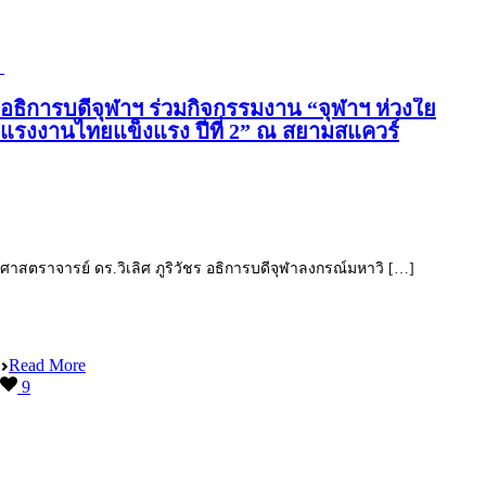
อธิการบดีจุฬาฯ ร่วมกิจกรรมงาน “จุฬาฯ ห่วงใย
แรงงานไทยแข็งแรง ปีที่ 2” ณ สยามสแควร์
ศาสตราจารย์ ดร.วิเลิศ ภูริวัชร อธิการบดีจุฬาลงกรณ์มหาวิ […]
Read More
9