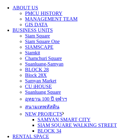
ABOUT US
PMCU HISTORY
MANAGEMENT TEAM
GIS DATA
BUSINESS UNITS
Siam Square
Siam Square One
SIAMSCAPE
Siamkit
Chamchuri Square
Suanluang-Samyan
BLOCK 28
Block 28X
Samyan Market
CU iHOUSE
Suanluang Square
อุทยาน 100 ปี จุฬาฯ
สนามเทพหัสดิน
NEW PROJECTS
SAMYAN SMART CITY
SIAM SQUARE WALKING STREET
BLOCK 34
RENTAL SPACE