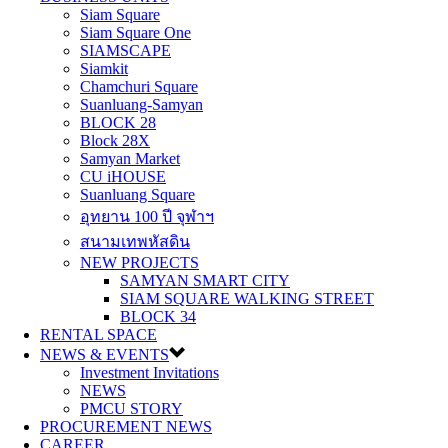
Siam Square
Siam Square One
SIAMSCAPE
Siamkit
Chamchuri Square
Suanluang-Samyan
BLOCK 28
Block 28X
Samyan Market
CU iHOUSE
Suanluang Square
อุทยาน 100 ปี จุฬาฯ
สนามเทพหัสดิน
NEW PROJECTS
SAMYAN SMART CITY
SIAM SQUARE WALKING STREET
BLOCK 34
RENTAL SPACE
NEWS & EVENTS
Investment Invitations
NEWS
PMCU STORY
PROCUREMENT NEWS
CAREER