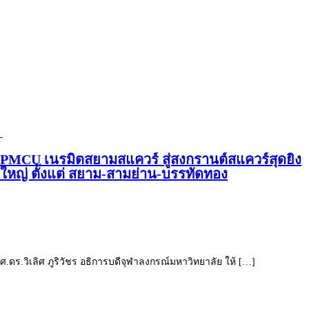
PMCU เนรมิตสยามสแควร์ สู่สงกรานต์สแควร์สุดยิ่ง
ใหญ่ ตั้งแต่ สยาม-สามย่าน-บรรทัดทอง
ศ.ดร.วิเลิศ ภูริวัชร อธิการบดีจุฬาลงกรณ์มหาวิทยาลัย ให้ […]