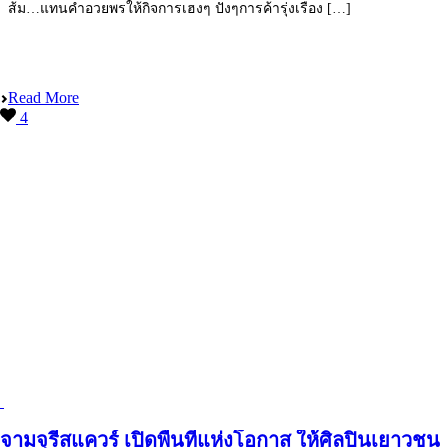
ส้ม…แทนคำอวยพรให้กิจการเฮงๆ ปังๆการค้ารุ่งเรือง […]
Read More
4
จามจุรีสแควร์ เปิดพื้นที่แห่งโอกาส ให้ศิลปินเยาวชน