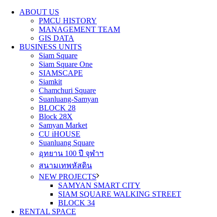
ABOUT US
PMCU HISTORY
MANAGEMENT TEAM
GIS DATA
BUSINESS UNITS
Siam Square
Siam Square One
SIAMSCAPE
Siamkit
Chamchuri Square
Suanluang-Samyan
BLOCK 28
Block 28X
Samyan Market
CU iHOUSE
Suanluang Square
อุทยาน 100 ปี จุฬาฯ
สนามเทพหัสดิน
NEW PROJECTS
SAMYAN SMART CITY
SIAM SQUARE WALKING STREET
BLOCK 34
RENTAL SPACE