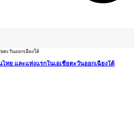
นไทย และแห่งแรกในเอเชียตะวันออกเฉียงใต้