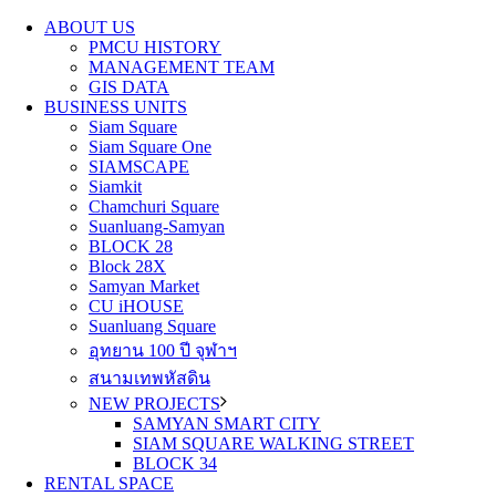
ABOUT US
PMCU HISTORY
MANAGEMENT TEAM
GIS DATA
BUSINESS UNITS
Siam Square
Siam Square One
SIAMSCAPE
Siamkit
Chamchuri Square
Suanluang-Samyan
BLOCK 28
Block 28X
Samyan Market
CU iHOUSE
Suanluang Square
อุทยาน 100 ปี จุฬาฯ
สนามเทพหัสดิน
NEW PROJECTS
SAMYAN SMART CITY
SIAM SQUARE WALKING STREET
BLOCK 34
RENTAL SPACE