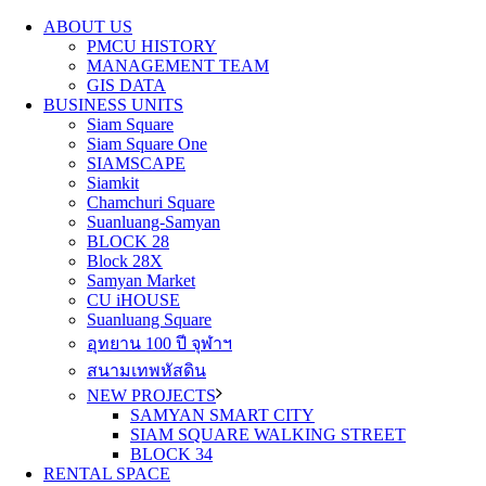
ABOUT US
PMCU HISTORY
MANAGEMENT TEAM
GIS DATA
BUSINESS UNITS
Siam Square
Siam Square One
SIAMSCAPE
Siamkit
Chamchuri Square
Suanluang-Samyan
BLOCK 28
Block 28X
Samyan Market
CU iHOUSE
Suanluang Square
อุทยาน 100 ปี จุฬาฯ
สนามเทพหัสดิน
NEW PROJECTS
SAMYAN SMART CITY
SIAM SQUARE WALKING STREET
BLOCK 34
RENTAL SPACE