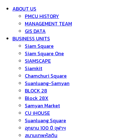
ABOUT US
PMCU HISTORY
MANAGEMENT TEAM
GIS DATA
BUSINESS UNITS
Siam Square
Siam Square One
SIAMSCAPE
Siamkit
Chamchuri Square
Suanluang-Samyan
BLOCK 28
Block 28X
Samyan Market
CU iHOUSE
Suanluang Square
อุทยาน 100 ปี จุฬาฯ
สนามเทพหัสดิน