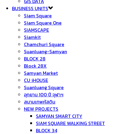
GIS DATA
BUSINESS UNITS
Siam Square
Siam Square One
SIAMSCAPE
Siamkit
Chamchuri Square
Suanluang-Samyan
BLOCK 28
Block 28X
Samyan Market
CU iHOUSE
Suanluang Square
อุทยาน 100 ปี จุฬาฯ
สนามเทพหัสดิน
NEW PROJECTS
SAMYAN SMART CITY
SIAM SQUARE WALKING STREET
BLOCK 34