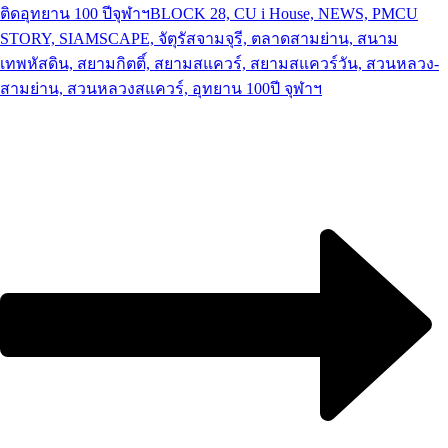
ติดอุทยาน 100 ปีจุฬาฯ
BLOCK 28, CU i House, NEWS, PMCU
STORY, SIAMSCAPE, จัตุรัสจามจุรี, ตลาดสามย่าน, สนาม
เทพหัสดิน, สยามกิตติ์, สยามสแควร์, สยามสแควร์วัน, สวนหลวง-
สามย่าน, สวนหลวงสแควร์, อุทยาน 100ปี จุฬาฯ