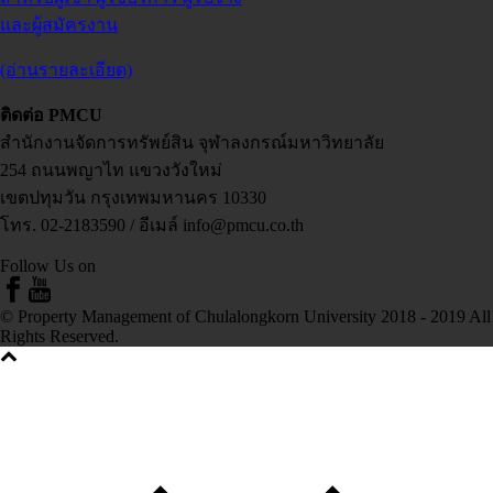
และผู้สมัครงาน
(อ่านรายละเอียด)
ติดต่อ PMCU
สำนักงานจัดการทรัพย์สิน จุฬาลงกรณ์มหาวิทยาลัย
254 ถนนพญาไท แขวงวังใหม่
เขตปทุมวัน กรุงเทพมหานคร 10330
โทร. 02-2183590 / อีเมล์ info@pmcu.co.th
Follow Us on
© Property Management of Chulalongkorn University 2018 - 2019 All
Rights Reserved.