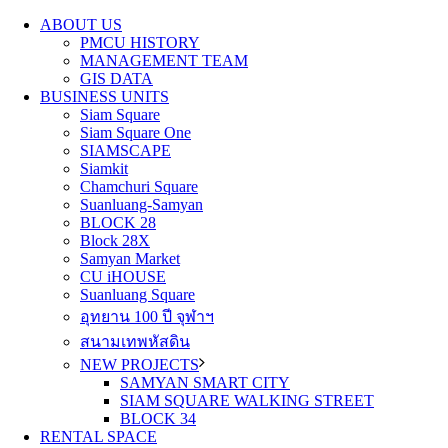
ABOUT US
PMCU HISTORY
MANAGEMENT TEAM
GIS DATA
BUSINESS UNITS
Siam Square
Siam Square One
SIAMSCAPE
Siamkit
Chamchuri Square
Suanluang-Samyan
BLOCK 28
Block 28X
Samyan Market
CU iHOUSE
Suanluang Square
อุทยาน 100 ปี จุฬาฯ
สนามเทพหัสดิน
NEW PROJECTS
SAMYAN SMART CITY
SIAM SQUARE WALKING STREET
BLOCK 34
RENTAL SPACE