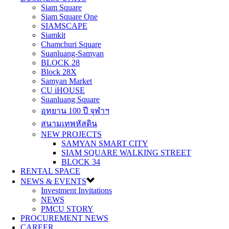
Siam Square
Siam Square One
SIAMSCAPE
Siamkit
Chamchuri Square
Suanluang-Samyan
BLOCK 28
Block 28X
Samyan Market
CU iHOUSE
Suanluang Square
อุทยาน 100 ปี จุฬาฯ
สนามเทพหัสดิน
NEW PROJECTS
SAMYAN SMART CITY
SIAM SQUARE WALKING STREET
BLOCK 34
RENTAL SPACE
NEWS & EVENTS
Investment Invitations
NEWS
PMCU STORY
PROCUREMENT NEWS
CAREER