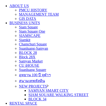
ABOUT US
PMCU HISTORY
MANAGEMENT TEAM
GIS DATA
BUSINESS UNITS
Siam Square
Siam Square One
SIAMSCAPE
Siamkit
Chamchuri Square
Suanluang-Samyan
BLOCK 28
Block 28X
Samyan Market
CU iHOUSE
Suanluang Square
อุทยาน 100 ปี จุฬาฯ
สนามเทพหัสดิน
NEW PROJECTS
SAMYAN SMART CITY
SIAM SQUARE WALKING STREET
BLOCK 34
RENTAL SPACE