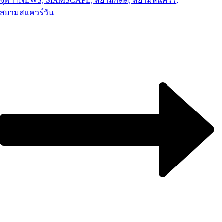
จุฬาฯ
NEWS, SIAMSCAPE, สยามกิตติ์, สยามสแควร์,
สยามสแควร์วัน