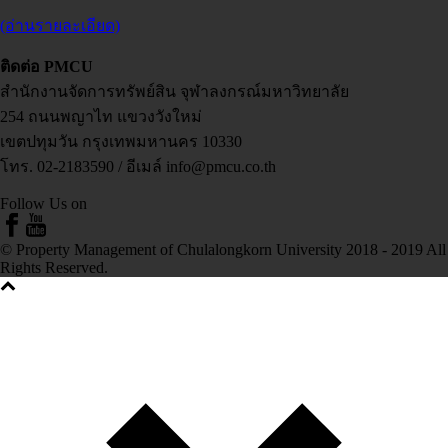
(อ่านรายละเอียด)
ติดต่อ PMCU
สำนักงานจัดการทรัพย์สิน จุฬาลงกรณ์มหาวิทยาลัย
254 ถนนพญาไท แขวงวังใหม่
เขตปทุมวัน กรุงเทพมหานคร 10330
โทร. 02-2183590 / อีเมล์ info@pmcu.co.th
Follow Us on
© Property Management of Chulalongkorn University 2018 - 2019 All
Rights Reserved.