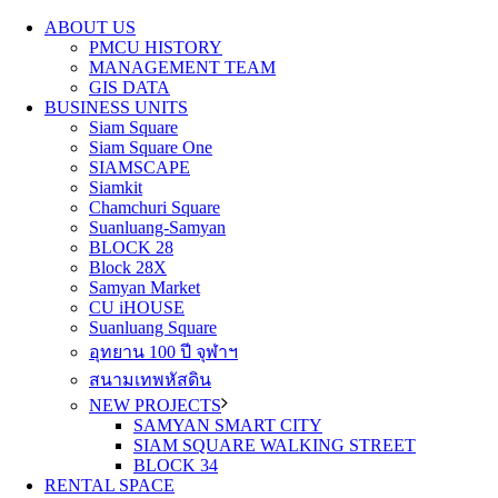
ABOUT US
PMCU HISTORY
MANAGEMENT TEAM
GIS DATA
BUSINESS UNITS
Siam Square
Siam Square One
SIAMSCAPE
Siamkit
Chamchuri Square
Suanluang-Samyan
BLOCK 28
Block 28X
Samyan Market
CU iHOUSE
Suanluang Square
อุทยาน 100 ปี จุฬาฯ
สนามเทพหัสดิน
NEW PROJECTS
SAMYAN SMART CITY
SIAM SQUARE WALKING STREET
BLOCK 34
RENTAL SPACE