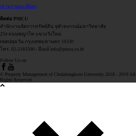
(อ่านรายละเอียด)
ติดต่อ PMCU
สำนักงานจัดการทรัพย์สิน จุฬาลงกรณ์มหาวิทยาลัย
254 ถนนพญาไท แขวงวังใหม่
เขตปทุมวัน กรุงเทพมหานคร 10330
โทร. 02-2183590 / อีเมล์ info@pmcu.co.th
Follow Us on
© Property Management of Chulalongkorn University 2018 - 2019 All
Rights Reserved.