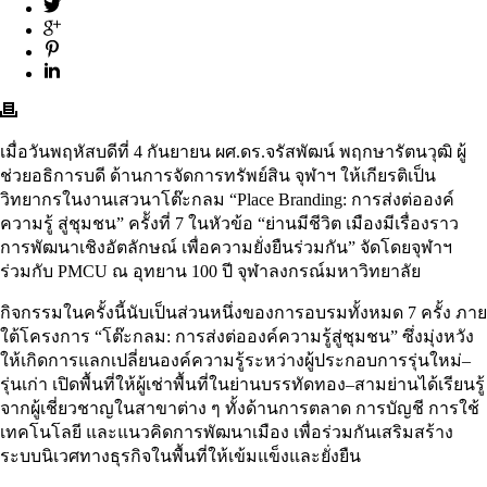
เมื่อวันพฤหัสบดีที่ 4 กันยายน ผศ.ดร.จรัสพัฒน์ พฤกษารัตนวุฒิ ผู้
ช่วยอธิการบดี ด้านการจัดการทรัพย์สิน จุฬาฯ ให้เกียรติเป็น
วิทยากรในงานเสวนาโต๊ะกลม “Place Branding: การส่งต่อองค์
ความรู้ สู่ชุมชน” ครัังที่ 7 ในหัวข้อ “ย่านมีชีวิต เมืองมีเรื่องราว
การพัฒนาเชิงอัตลักษณ์ เพื่อความยั่งยืนร่วมกัน” จัดโดยจุฬาฯ
ร่วมกับ PMCU ณ อุทยาน 100 ปี จุฬาลงกรณ์มหาวิทยาลัย
กิจกรรมในครั้งนี้นับเป็นส่วนหนึ่งของการอบรมทั้งหมด 7 ครั้ง ภาย
ใต้โครงการ “โต๊ะกลม: การส่งต่อองค์ความรู้สู่ชุมชน” ซึ่งมุ่งหวัง
ให้เกิดการแลกเปลี่ยนองค์ความรู้ระหว่างผู้ประกอบการรุ่นใหม่–
รุ่นเก่า เปิดพื้นที่ให้ผู้เช่าพื้นที่ในย่านบรรทัดทอง–สามย่านได้เรียนรู้
จากผู้เชี่ยวชาญในสาขาต่าง ๆ ทั้งด้านการตลาด การบัญชี การใช้
เทคโนโลยี และแนวคิดการพัฒนาเมือง เพื่อร่วมกันเสริมสร้าง
ระบบนิเวศทางธุรกิจในพื้นที่ให้เข้มแข็งและยั่งยืน