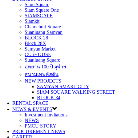
Siam Square
Siam Square One
SIAMSCAPE
Siamkit
Chamchuri Square
Suanluang-Samyan
BLOCK 28
Block 28X
Samyan Market
CU iHOUSE
Suanluang Square
อุทยาน 100 ปี จุฬาฯ
สนามเทพหัสดิน
NEW PROJECTS
SAMYAN SMART CITY
SIAM SQUARE WALKING STREET
BLOCK 34
RENTAL SPACE
NEWS & EVENTS
Investment Invitations
NEWS
PMCU STORY
PROCUREMENT NEWS
CAREER