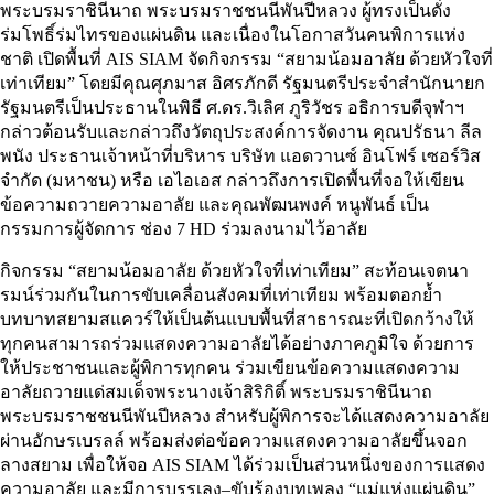
พระบรมราชินีนาถ พระบรมราชชนนีพันปีหลวง ผู้ทรงเป็นดั่ง
ร่มโพธิ์ร่มไทรของแผ่นดิน และเนื่องในโอกาสวันคนพิการแห่ง
ชาติ เปิดพื้นที่ AIS SIAM จัดกิจกรรม “สยามน้อมอาลัย ด้วยหัวใจที่
เท่าเทียม” โดยมีคุณศุภมาส อิศรภักดี รัฐมนตรีประจำสำนักนายก
รัฐมนตรีเป็นประธานในพิธี ศ.ดร.วิเลิศ ภูริวัชร อธิการบดีจุฬาฯ
กล่าวต้อนรับและกล่าวถึงวัตถุประสงค์การจัดงาน คุณปรัธนา ลีล
พนัง ประธานเจ้าหน้าที่บริหาร บริษัท แอดวานซ์ อินโฟร์ เซอร์วิส
จำกัด (มหาชน) หรือ เอไอเอส กล่าวถึงการเปิดพื้นที่จอให้เขียน
ข้อความถวายความอาลัย และคุณพัฒนพงค์ หนูพันธ์ เป็น
กรรมการผู้จัดการ ช่อง 7 HD ร่วมลงนามไว้อาลัย
กิจกรรม “สยามน้อมอาลัย ด้วยหัวใจที่เท่าเทียม” สะท้อนเจตนา
รมน์ร่วมกันในการขับเคลื่อนสังคมที่เท่าเทียม พร้อมตอกย้ำ
บทบาทสยามสแควร์ให้เป็นต้นแบบพื้นที่สาธารณะที่เปิดกว้างให้
ทุกคนสามารถร่วมแสดงความอาลัยได้อย่างภาคภูมิใจ ด้วยการ
ให้ประชาชนและผู้พิการทุกคน ร่วมเขียนข้อความแสดงความ
อาลัยถวายแด่สมเด็จพระนางเจ้าสิริกิติ์ พระบรมราชินีนาถ
พระบรมราชชนนีพันปีหลวง สำหรับผู้พิการจะได้แสดงความอาลัย
ผ่านอักษรเบรลล์ พร้อมส่งต่อข้อความแสดงความอาลัยขึ้นจอก
ลางสยาม เพื่อให้จอ AIS SIAM ได้ร่วมเป็นส่วนหนึ่งของการแสดง
ความอาลัย และมีการบรรเลง–ขับร้องบทเพลง “แม่แห่งแผ่นดิน”