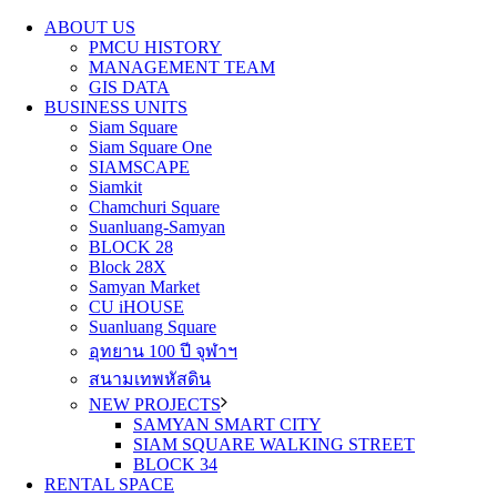
ABOUT US
PMCU HISTORY
MANAGEMENT TEAM
GIS DATA
BUSINESS UNITS
Siam Square
Siam Square One
SIAMSCAPE
Siamkit
Chamchuri Square
Suanluang-Samyan
BLOCK 28
Block 28X
Samyan Market
CU iHOUSE
Suanluang Square
อุทยาน 100 ปี จุฬาฯ
สนามเทพหัสดิน
NEW PROJECTS
SAMYAN SMART CITY
SIAM SQUARE WALKING STREET
BLOCK 34
RENTAL SPACE