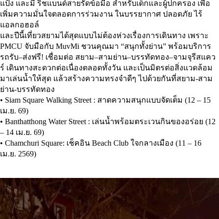
แป้ง และมี ริชแบนด์สายรัดข้อมือ สำหรับเด็กและผู้ปกครอง เพื่อ
เพิ่มความมั่นใจตลอดการร่วมงาน ในบรรยากาศ ปลอดภัย ไร้
แอลกอฮอล์
และปีนี้เที่ยวสยามได้สุดแบบไม่ต้องห่วงเรื่องการเดินทาง เพราะ
PMCU จับมือกับ MuvMi ชวนคุณมา “สนุกทั้งย่าน” พร้อมบริการ
รถรับ–ส่งฟรี! เชื่อมต่อ สยาม–สามย่าน–บรรทัดทอง–จามจุรีสแคว
ร์ เดินทางสะดวกต่อเนื่องตลอดทั้งวัน และเป็นมิตรต่อสิ่งแวดล้อม
มาเล่นน้ำให้สุด แล้วสร้างความทรงจำดีๆ ไปด้วยกันที่สยาม-สาม
ย่าน-บรรทัดทอง
• Siam Square Walking Street : สาดความสนุกแบบจัดเต็ม (12 – 15
เม.ย. 69)
• Banthatthong Water Street : เล่นน้ำพร้อมตระเวนกินของอร่อย (12
– 14 เม.ย. 69)
• Chamchuri Square: เช็คอิน Beach Club ใจกลางเมือง (11 – 16
เม.ย. 2569)