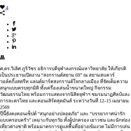
4
ศ.ดร.วิเลิศ ภูริวัชร อธิการบดีจุฬาลงกรณ์มหาวิทยาลัย ให้เกียรติ
เป็นประธานเปิดงาน “สงกรานต์สยาม 69” ณ สยามสแควร์
วอล์คกิ้งสตรีท แลนด์มาร์คสงกรานต์ใจกลางเมือง ที่จัดเต็มความ
สนุกแบบครบทุกมิติ ทั้งเครื่องเล่นน้ำขนาดใหญ่ กิจกรรม
วัฒนธรรมไทย พร้อมการแสดงจากนิสิตจุฬาฯ ชมรมนาฏศิลป์และ
การละครไทย และคอนเสิร์ตสุดมันส์ ระหว่างวันที่ 12–15 เมษายน
2569
ปีนี้ยังคงคอนเซ็ปต์ “สนุกอย่างปลอดภัย” และ “บรรยากาศน่ารัก
แบบครอบครัว” เหมาะกับทุกวัย ทั้งผู้ปกครอง เยาวชน และนักท่อง
เที่ยวต่างชาติ พร้อมมาตรการดูแลพื้นที่อย่างเข้มงวด ไม่มีการเล่น