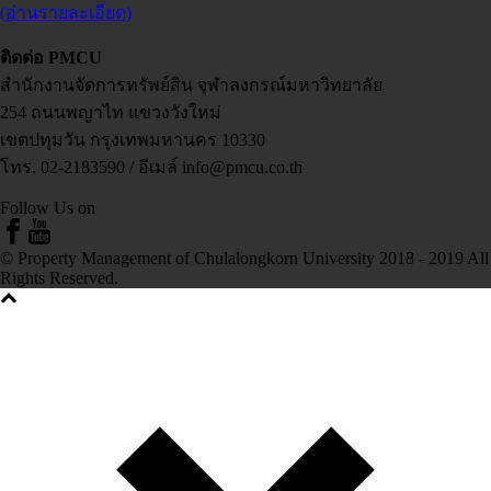
(อ่านรายละเอียด)
ติดต่อ PMCU
สำนักงานจัดการทรัพย์สิน จุฬาลงกรณ์มหาวิทยาลัย
254 ถนนพญาไท แขวงวังใหม่
เขตปทุมวัน กรุงเทพมหานคร 10330
โทร. 02-2183590 / อีเมล์ info@pmcu.co.th
Follow Us on
© Property Management of Chulalongkorn University 2018 - 2019 All
Rights Reserved.