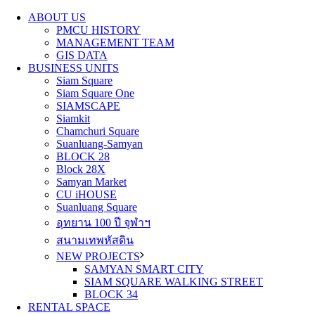
ABOUT US
PMCU HISTORY
MANAGEMENT TEAM
GIS DATA
BUSINESS UNITS
Siam Square
Siam Square One
SIAMSCAPE
Siamkit
Chamchuri Square
Suanluang-Samyan
BLOCK 28
Block 28X
Samyan Market
CU iHOUSE
Suanluang Square
อุทยาน 100 ปี จุฬาฯ
สนามเทพหัสดิน
NEW PROJECTS
SAMYAN SMART CITY
SIAM SQUARE WALKING STREET
BLOCK 34
RENTAL SPACE