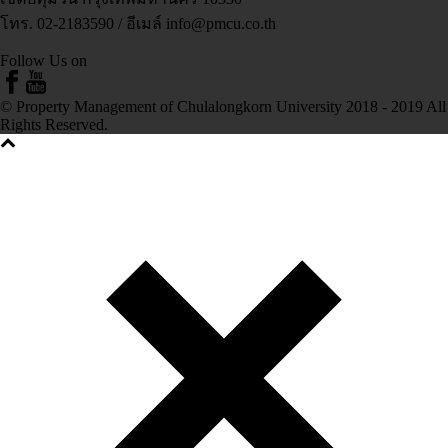
โทร. 02-2183590 / อีเมล์ info@pmcu.co.th
Follow Us on
© Property Management of Chulalongkorn University 2018 - 2019 All
Rights Reserved.