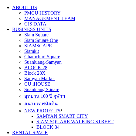
ABOUT US
PMCU HISTORY
MANAGEMENT TEAM
GIS DATA
BUSINESS UNITS
Siam Square
Siam Square One
SIAMSCAPE
Siamkit
Chamchuri Square
Suanluang-Samyan
BLOCK 28
Block 28X
Samyan Market
CU iHOUSE
Suanluang Square
อุทยาน 100 ปี จุฬาฯ
สนามเทพหัสดิน
NEW PROJECTS
SAMYAN SMART CITY
SIAM SQUARE WALKING STREET
BLOCK 34
RENTAL SPACE