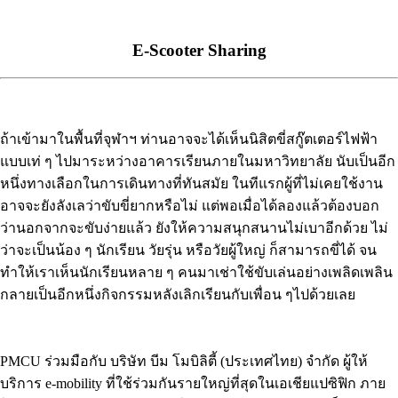
E-Scooter Sharing
ถ้าเข้ามาในพื้นที่จุฬาฯ ท่านอาจจะได้เห็นนิสิตขี่สกู๊ตเตอร์ไฟฟ้า
แบบเท่ ๆ ไปมาระหว่างอาคารเรียนภายในมหาวิทยาลัย นับเป็นอีก
หนึ่งทางเลือกในการเดินทางที่ทันสมัย ในทีแรกผู้ที่ไม่เคยใช้งาน
อาจจะยังลังเลว่าขับขี่ยากหรือไม่ แต่พอเมื่อได้ลองแล้วต้องบอก
ว่านอกจากจะขับง่ายแล้ว ยังให้ความสนุกสนานไม่เบาอีกด้วย ไม่
ว่าจะเป็นน้อง ๆ นักเรียน วัยรุ่น หรือวัยผู้ใหญ่ ก็สามารถขี่ได้ จน
ทำให้เราเห็นนักเรียนหลาย ๆ คนมาเช่าใช้ขับเล่นอย่างเพลิดเพลิน
กลายเป็นอีกหนึ่งกิจกรรมหลังเลิกเรียนกับเพื่อน ๆไปด้วยเลย
PMCU ร่วมมือกับ บริษัท บีม โมบิลิตี้ (ประเทศไทย) จำกัด ผู้ให้
บริการ e-mobility ที่ใช้ร่วมกันรายใหญ่ที่สุดในเอเชียแปซิฟิก ภาย