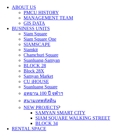
ABOUT US
PMCU HISTORY
MANAGEMENT TEAM
GIS DATA
BUSINESS UNITS
Siam Square
Siam Square One
SIAMSCAPE
Siamkit
Chamchuri Square
Suanluang-Samyan
BLOCK 28
Block 28X
Samyan Market
CU iHOUSE
Suanluang Square
อุทยาน 100 ปี จุฬาฯ
สนามเทพหัสดิน
NEW PROJECTS
SAMYAN SMART CITY
SIAM SQUARE WALKING STREET
BLOCK 34
RENTAL SPACE