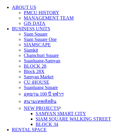
ABOUT US
PMCU HISTORY
MANAGEMENT TEAM
GIS DATA
BUSINESS UNITS
Siam Square
Siam Square One
SIAMSCAPE
Siamkit
Chamchuri Square
Suanluang-Samyan
BLOCK 28
Block 28X
Samyan Market
CU iHOUSE
Suanluang Square
อุทยาน 100 ปี จุฬาฯ
สนามเทพหัสดิน
NEW PROJECTS
SAMYAN SMART CITY
SIAM SQUARE WALKING STREET
BLOCK 34
RENTAL SPACE