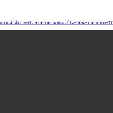
ะบายน้ำทิ้งจากครัว อาคารสยามสแควร์วัน+ปปช.+ราคากลาง+T