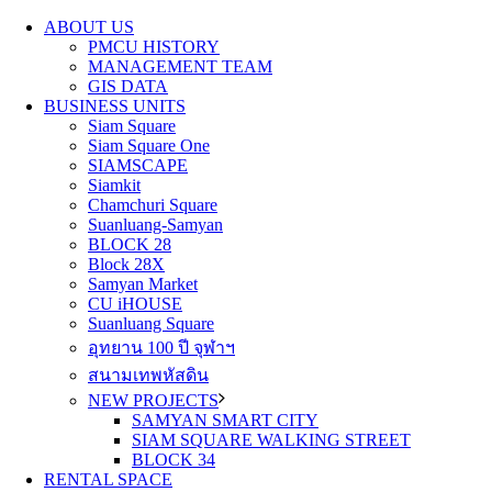
ABOUT US
PMCU HISTORY
MANAGEMENT TEAM
GIS DATA
BUSINESS UNITS
Siam Square
Siam Square One
SIAMSCAPE
Siamkit
Chamchuri Square
Suanluang-Samyan
BLOCK 28
Block 28X
Samyan Market
CU iHOUSE
Suanluang Square
อุทยาน 100 ปี จุฬาฯ
สนามเทพหัสดิน
NEW PROJECTS
SAMYAN SMART CITY
SIAM SQUARE WALKING STREET
BLOCK 34
RENTAL SPACE