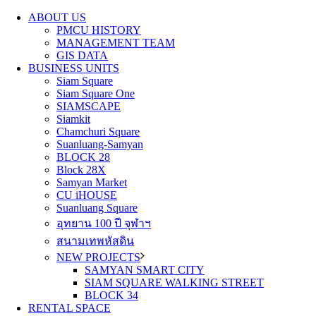
ABOUT US
PMCU HISTORY
MANAGEMENT TEAM
GIS DATA
BUSINESS UNITS
Siam Square
Siam Square One
SIAMSCAPE
Siamkit
Chamchuri Square
Suanluang-Samyan
BLOCK 28
Block 28X
Samyan Market
CU iHOUSE
Suanluang Square
อุทยาน 100 ปี จุฬาฯ
สนามเทพหัสดิน
NEW PROJECTS
SAMYAN SMART CITY
SIAM SQUARE WALKING STREET
BLOCK 34
RENTAL SPACE