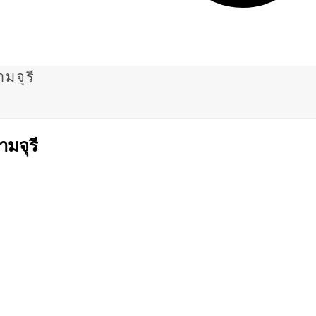
มจุรี
ามจุรี