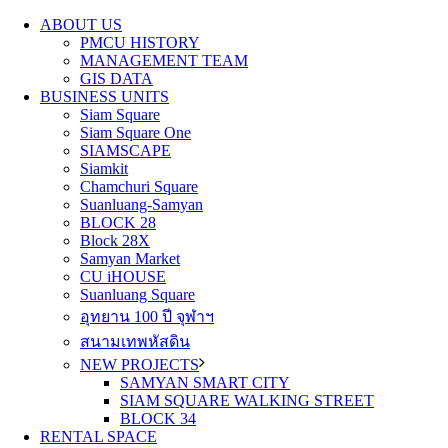
ABOUT US
PMCU HISTORY
MANAGEMENT TEAM
GIS DATA
BUSINESS UNITS
Siam Square
Siam Square One
SIAMSCAPE
Siamkit
Chamchuri Square
Suanluang-Samyan
BLOCK 28
Block 28X
Samyan Market
CU iHOUSE
Suanluang Square
อุทยาน 100 ปี จุฬาฯ
สนามเทพหัสดิน
NEW PROJECTS
SAMYAN SMART CITY
SIAM SQUARE WALKING STREET
BLOCK 34
RENTAL SPACE