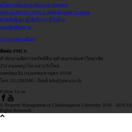
นโยบายคุ้มครองข้อมูลส่วนบุคคล
และแนวทางการประมวลผลข้อมูลส่วนบุคคล
สำหรับผู้เช่า ผู้ใช้บริการ ผู้รับจ้าง
และผู้สมัครงาน
(อ่านรายละเอียด)
ติดต่อ PMCU
สำนักงานจัดการทรัพย์สิน จุฬาลงกรณ์มหาวิทยาลัย
254 ถนนพญาไท แขวงวังใหม่
เขตปทุมวัน กรุงเทพมหานคร 10330
โทร. 02-2183590 / อีเมล์ info@pmcu.co.th
Follow Us on
© Property Management of Chulalongkorn University 2018 - 2019 All
Rights Reserved.