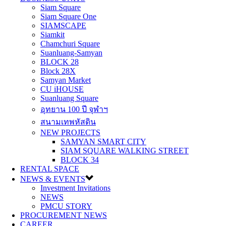
Siam Square
Siam Square One
SIAMSCAPE
Siamkit
Chamchuri Square
Suanluang-Samyan
BLOCK 28
Block 28X
Samyan Market
CU iHOUSE
Suanluang Square
อุทยาน 100 ปี จุฬาฯ
สนามเทพหัสดิน
NEW PROJECTS
SAMYAN SMART CITY
SIAM SQUARE WALKING STREET
BLOCK 34
RENTAL SPACE
NEWS & EVENTS
Investment Invitations
NEWS
PMCU STORY
PROCUREMENT NEWS
CAREER